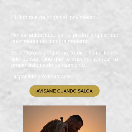
El libro que da origen al movimiento.
No es autoayuda, es la piedra angular del
crecimiento del hombre moderno.
Es poderoso porque no te dice cómo tienes
que pensar, sino que te enseñar a crear tu
propio sistema de pensamiento.
Disponible próximamente.
AVÍSAME CUANDO SALGA