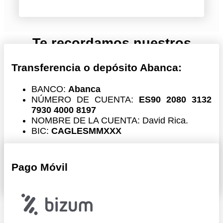
Te recordamos nuestros
métodos de pago:
Transferencia o depósito Abanca:
BANCO:
Abanca
NÚMERO DE CUENTA:
ES90 2080 3132
7930 4000 8197
NOMBRE DE LA CUENTA: David Rica.
BIC:
CAGLESMMXXX
Recuerda que tu pedido no se procesará hasta
que se haya recibido el importe en nuestra
Pago Móvil
cuenta.