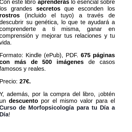
Con este libro
aprenderás
lo esencial sobre
los grandes
secretos
que esconden los
rostros
(incluido el tuyo) a través de
descubrir su genética, lo que te ayudará a
comprenderte a ti misma, ganar en
comprensión y
mejorar tus relaciones y tu
vida
.
Formato: Kindle (ePub), PDF.
675 páginas
con más de 500 imágenes
de casos
famosos y reales.
Precio:
27€.
Y, además, por la compra del libro, ¡obtén
un
descuento
por el mismo valor para el
Curso de Morfopsicología para tu Día a
Día
!